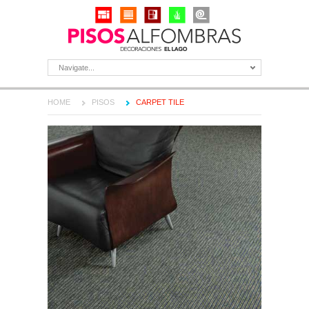
Navigate...
HOME
PISOS
CARPET TILE