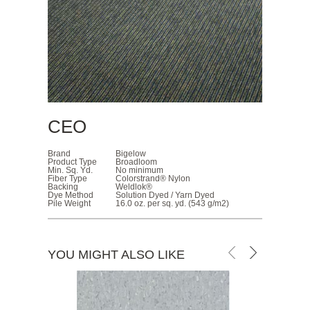
CEO
Brand
Bigelow
Product Type
Broadloom
Min. Sq. Yd.
No minimum
Fiber Type
Colorstrand® Nylon
Backing
Weldlok®
Dye Method
Solution Dyed / Yarn Dyed
Pile Weight
16.0 oz. per sq. yd. (543 g/m2)
YOU MIGHT ALSO LIKE