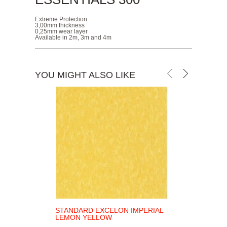
Extreme Protection
3,00mm thickness
0,25mm wear layer
Available in 2m, 3m and 4m
YOU MIGHT ALSO LIKE
STANDARD EXCELON IMPERIAL
P
LEMON YELLOW
TI