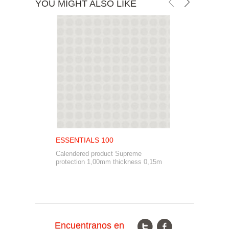
YOU MIGHT ALSO LIKE
ESSENTIALS 100
S
T
Calendered product Supreme
PR
protection 1,00mm thickness 0,15m
Co
Ti
Encuentranos en