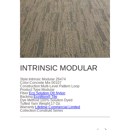
INTRINSIC MODULAR
Style:
Intrinsic Modular Z6474
Color:
Concrete Mix 00107
Construction:
Multi-Level Pattern Loop
Product Type:
Modular
Fiber:
Eco Solution Q® Nylon
Backing:
EcoWorx® Tile
Dye Method:
100% Solution Dyed
Tufted Yarn Weight:
17 Oz.
Warranty:
Lifetime Commercial Limited
Collection:
Construkt Series