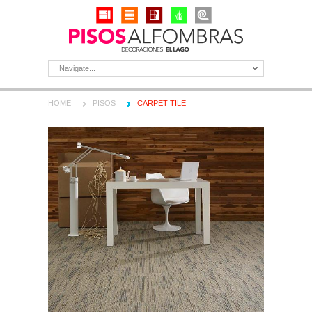
Navigate...
HOME
PISOS
CARPET TILE