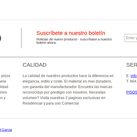
Suscríbete a nuestro boletín
Noticias de nuevo producto - suscríbase a nuestro
boletín ahora.
CALIDAD
SER
, pisos
La calidad de nuestros productos hace la diferencia en
E
.
inf
uela
elegancia, estilo y costo. El material es mas duradero,
T
. 664
lidad
con garantia del manufacturador. Encuetra las marcas
emos
reconocidas por prestigio con nosotros. Necesitas
PISO
en y
volumen? Visita nuestras 2 paginas exclusivas en
Residencial y para uso Comercial
d Garcia