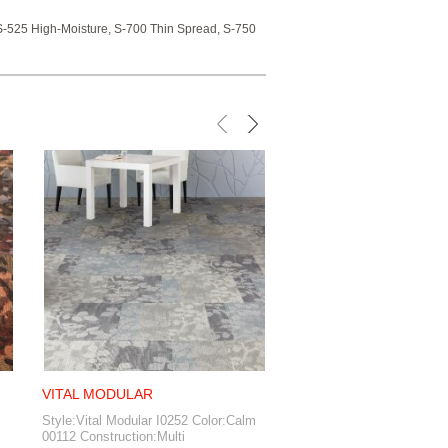
S-525 High-Moisture, S-700 Thin Spread, S-750
VITAL MODULAR
STANDARD VCT
Style:Vital Modular I0252 Color:Calm
Name: POWDER GREY SK
00112 Construction:Multi
Collection: Azroc