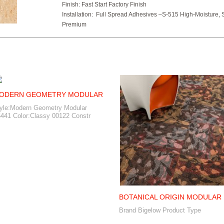
Finish:
Fast Start Factory Finish
Installation:
Full Spread Adhesives –S-515 High-Moisture, 
Premium
ODERN GEOMETRY MODULAR
yle:Modern Geometry Modular
441 Color:Classy 00122 Constr
BOTANICAL ORIGIN MODULAR
Brand Bigelow Product Type