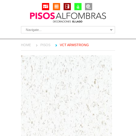
Navigate...
HOME
PISOS
VCT ARMSTRONG