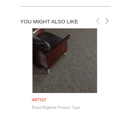
YOU MIGHT ALSO LIKE
ARTIST
S
T
Brand Bigelow Product Type
PR
Co
Ti