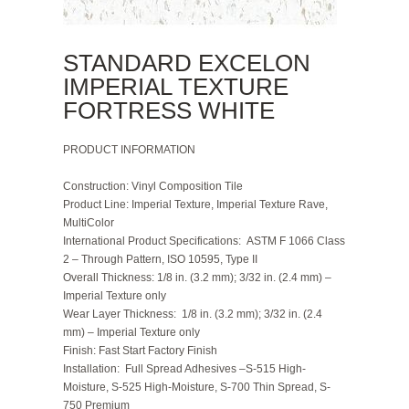
STANDARD EXCELON
IMPERIAL TEXTURE
FORTRESS WHITE
PRODUCT INFORMATION
Construction
: Vinyl Composition Tile
Product Line:
Imperial Texture, Imperial Texture Rave,
MultiColor
International Product
Specifications:
ASTM F 1066 Class
2 – Through Pattern, ISO 10595, Type II
Overall Thickness:
1/8 in. (3.2 mm); 3/32 in. (2.4 mm) –
Imperial Texture only
Wear Layer Thickness:
1/8 in. (3.2 mm); 3/32 in. (2.4
mm) – Imperial Texture only
Finish:
Fast Start Factory Finish
Installation:
Full Spread Adhesives –S-515 High-
Moisture, S-525 High-Moisture, S-700 Thin Spread, S-
750 Premium