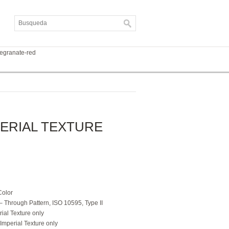
megranate-red
ERIAL TEXTURE
Color
 Through Pattern, ISO 10595, Type II
rial Texture only
 Imperial Texture only