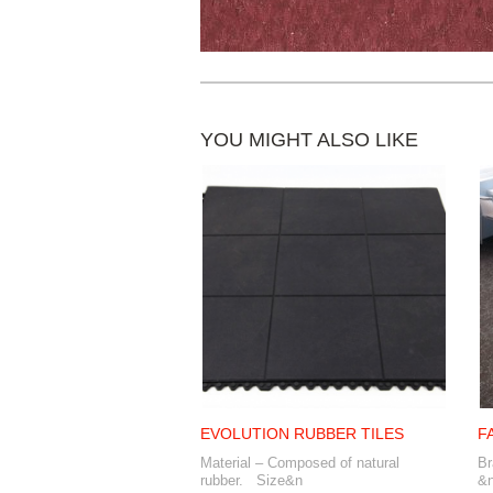
YOU MIGHT ALSO LIKE
EVOLUTION RUBBER TILES
F
Material – Composed of natural
B
rubber. Size&n
&