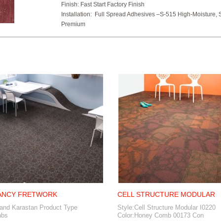
Finish:
Fast Start Factory Finish
Installation:
Full Spread Adhesives –S-515 High-Moisture, 
Premium
ANCY FRETWORK
CELL STRUCTURE MODULAR
rand Karastan Product Type
Style:Cell Structure Modular I0220
nbs
Color:Honey Comb 00173 Con