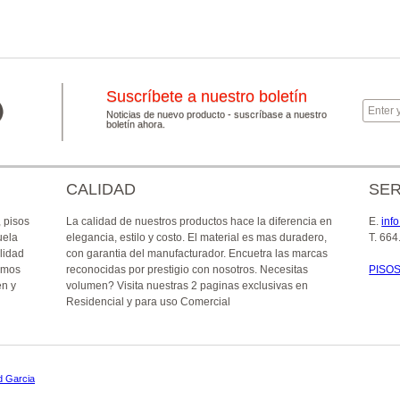
Suscríbete a nuestro boletín
Noticias de nuevo producto - suscríbase a nuestro
boletín ahora.
CALIDAD
SER
, pisos
La calidad de nuestros productos hace la diferencia en
E
.
inf
uela
elegancia, estilo y costo. El material es mas duradero,
T
. 664
lidad
con garantia del manufacturador. Encuetra las marcas
emos
reconocidas por prestigio con nosotros. Necesitas
PISO
en y
volumen? Visita nuestras 2 paginas exclusivas en
Residencial y para uso Comercial
d Garcia