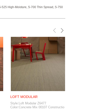
S-525 High-Moisture, S-700 Thin Spread, S-750
LOFT MODULAR
STANDARD VCT
Style:Loft Modular Z6477
Name: LAGOON SKU: V-2
Color:Concrete Mix 00107 Constructio
Collection: Azrock VC