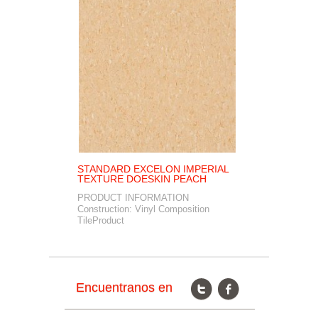
STANDARD EXCELON IMPERIAL
F
TEXTURE DOESKIN PEACH
Br
PRODUCT INFORMATION
&n
Construction: Vinyl Composition
TileProduct
Encuentranos en