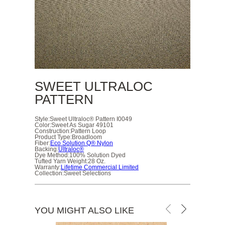
SWEET ULTRALOC
PATTERN
Style:
Sweet Ultraloc® Pattern I0049
Color:
Sweet As Sugar 49101
Construction:
Pattern Loop
Product Type:
Broadloom
Fiber:
Eco Solution Q® Nylon
Backing:
Ultraloc®
Dye Method:
100% Solution Dyed
Tufted Yarn Weight:
28 Oz.
Warranty:
Lifetime Commercial Limited
Collection:
Sweet Selections
YOU MIGHT ALSO LIKE