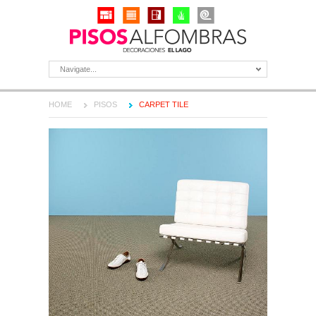
Navigate...
HOME
PISOS
CARPET TILE