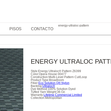
energy-ultraloc-pattern
PISOS
CONTACTO
ENERGY ULTRALOC PAT
Style:
Energy Ultraloc® Pattern Z6399
Color:
Opera House 00477
Construction:
Multi-Level Pattern Cut/Loop
Product Type:
Broadloom
Fiber:
Eco Solution Q® Nylon
Backing:
Ultraloc®
Dye Method:
100% Solution Dyed
Tufted Yarn Weight:
36 Oz.
Warranty:
Lifetime Commercial Limited
Collection:
Metropolitan