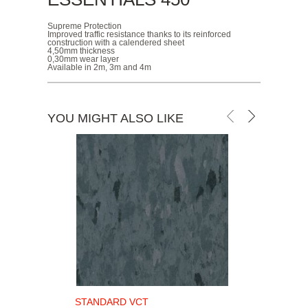
Supreme Protection
Improved traffic resistance thanks to its reinforced
construction with a calendered sheet
4,50mm thickness
0,30mm wear layer
Available in 2m, 3m and 4m
YOU MIGHT ALSO LIKE
STANDARD VCT
S