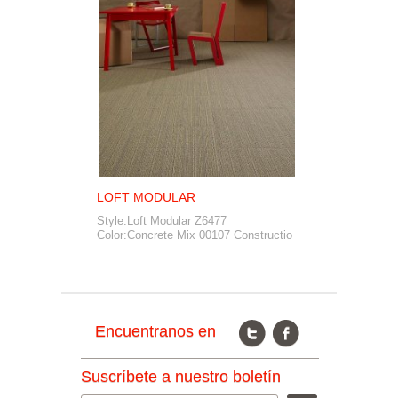
LOFT MODULAR
H
Style:Loft Modular Z6477
St
Color:Concrete Mix 00107 Constructio
Co
Encuentranos en
Suscríbete a nuestro boletín