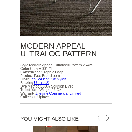
MODERN APPEAL
ULTRALOC PATTERN
Style:
Modern Appeal Ultraloc® Pattern Z6425
Color:
Classy 00171
Construction:
Graphic Loop
Product Type:
Broadloom
Fiber:
Eco Solution Q® Nylon
Backing:
Ultraloc®
Dye Method:
100% Solution Dyed
Tufted Yarn Weight:
28 Oz.
Warranty:
Lifetime Commercial Limited
Collection:
Uptown
YOU MIGHT ALSO LIKE