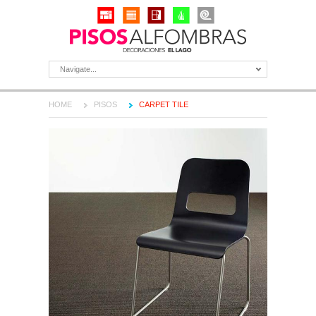
Navigate...
HOME
PISOS
CARPET TILE