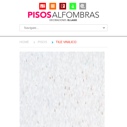
Navigate...
HOME
PISOS
TILE VINILICO