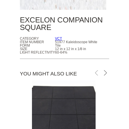
EXCELON COMPANION
SQUARE
CATEGORY
VCT
ITEM NUMBER
51977 Kaleidoscope White
FORM
Tile
SIZE
12 in x 12 in x 1/8 in
LIGHT REFLECTIVITY
60-64%
YOU MIGHT ALSO LIKE