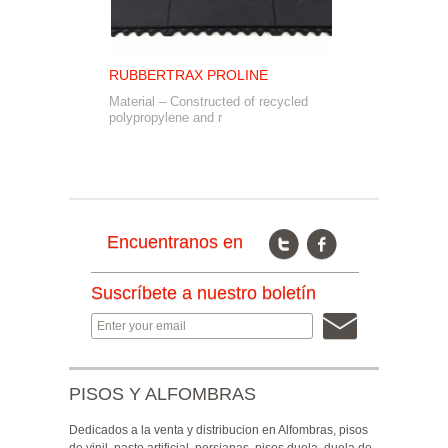
RUBBERTRAX PROLINE
S
T
Material – Constructed of recycled
PR
polypropylene and r
Co
Ti
Encuentranos en
Suscríbete a nuestro boletín
PISOS Y ALFOMBRAS
Dedicados a la venta y distribucion en Alfombras, pisos