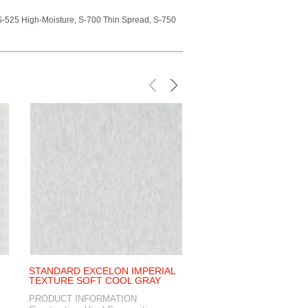
S-525 High-Moisture, S-700 Thin Spread, S-750
STANDARD EXCELON IMPERIAL
BEAUCOUPE DE BOUC
TEXTURE SOFT COOL GRAY
Brand Karastan Produc
PRODUCT INFORMATION
&nbs