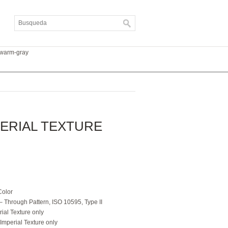
-warm-gray
ERIAL TEXTURE
Color
 Through Pattern, ISO 10595, Type II
rial Texture only
 Imperial Texture only