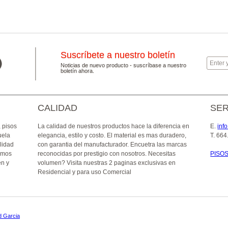
Suscríbete a nuestro boletín
Noticias de nuevo producto - suscríbase a nuestro
boletín ahora.
CALIDAD
SER
, pisos
La calidad de nuestros productos hace la diferencia en
E
.
inf
uela
elegancia, estilo y costo. El material es mas duradero,
T
. 664
lidad
con garantia del manufacturador. Encuetra las marcas
emos
reconocidas por prestigio con nosotros. Necesitas
PISO
en y
volumen? Visita nuestras 2 paginas exclusivas en
Residencial y para uso Comercial
d Garcia